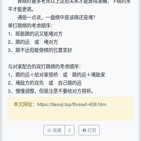
算棋时要多考虑以上这些关系才能算得准确，下棋的水
平才能更高。
通俗一点说，一盘棋中是该跳还是堵？
单打跳棋的考虑顺序：
1、既能跳的远又能堵对方
2、跳的远 或 堵对方
3、跳不远但能使棋的位置变好
与对家配合的双打跳棋的考虑顺序：
1、跳的远＋给对家搭桥 或 跳的远＋堵敌家
2、堵敌方的双先 或 自己跳的远
3、慢慢调整，但是注意不要给对方搭桥。
本文网址：
https://tiaoqi.top/thread-408.htm
收藏
2
打赏