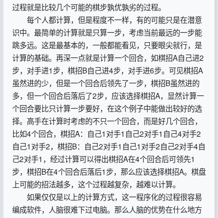
过程就是比较几个可能的棋步孰优孰劣的过程。
每个人都计算，但是程度不一样，有的可能只是在潜意
识中。最简单的计算就是只算一步，考虑当前最远的一步能
跳多远。这是最基本的，一般都能看见，只要眼尖就行，是
计算的基础。再深一点就是计算一个回合，如棋招A自己进2
步，对手进1步，棋招B自己进4步，对手进6步。可见棋招A
虽然进的少，但是一个回合后领先了一步，棋招B虽然进的
多，但一个回合后落后了2步，应该选择棋招A，显然计算一
个回合要比只计算一步要好，在这个例子中能做出较好的选
择。高手在计算时考虑的不只一个回合，而是好几个回合，
比如4个回合，棋招A：自己1对手1自己2对手1自己4对手2
自己1对手2，棋招B：自己2对手1自己1对手2自己2对手4自
己2对手1，经过计算可以得出棋招A在4个回合后可领先1
步，棋招B在4个回合后落后1步，那么应该选择棋招A。棋盘
上可能的招法越多，这个过程越复杂，越难以计算。
如果仅仅是以上的计算方式，这一程序化的过程很容易
编成软件，人脑很难下过电脑。那么人脑的优势在什么地方